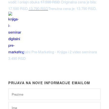
vodič i onlajn obuka
17.590
RSD
Originalna cena je bila:
17.590 RSD.
13.790
RSD
Trenutna cena je: 13.790 RSD.
Digitalni Pre-Marketing - Knjiga i 2 video seminara
3.490
RSD
PRIJAVA NA NOVE INFORMACIJE EMAILOM