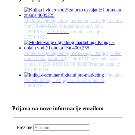
Modelovanje digitalnog marketinga - Knjiga i video
vodič
2.990
RSD
Originalna cena je bila:
2.990 RSD.
2.790
RSD
Trenutna cena je:
2.790 RSD.
Modelovanje digitalnog marketinga - Knjiga, video
vodič i onlajn obuka
17.590
RSD
Originalna cena
je bila: 17.590 RSD.
13.790
RSD
Trenutna cena je:
13.790 RSD.
Digitalni
Pre-Marketing - Knjiga i 2 video seminara
3.490
RSD
Prijava na nove informacije emailom
Prezime