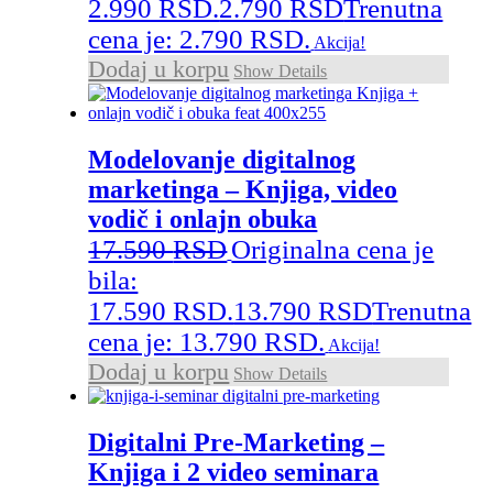
2.990 RSD.
2.790
RSD
Trenutna
cena je: 2.790 RSD.
Akcija!
Dodaj u korpu
Show Details
Modelovanje digitalnog
marketinga – Knjiga, video
vodič i onlajn obuka
17.590
RSD
Originalna cena je
bila:
17.590 RSD.
13.790
RSD
Trenutna
cena je: 13.790 RSD.
Akcija!
Dodaj u korpu
Show Details
Digitalni Pre-Marketing –
Knjiga i 2 video seminara