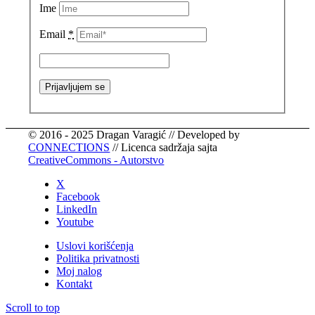
Ime
Email
*
© 2016 - 2025 Dragan Varagić // Developed by
CONNECTIONS
// Licenca sadržaja sajta
CreativeCommons - Autorstvo
X
Facebook
LinkedIn
Youtube
Uslovi korišćenja
Politika privatnosti
Moj nalog
Kontakt
Scroll to top