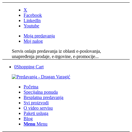
X
Facebook
LinkedIn
Youtube
Moja predavanja
Moj nalog
Servis onlajn predavanja iz oblasti e-poslovanja,
unapređenja prodaje, e-trgovine, e-promocije...
0
Shopping Cart
Početna
Specijalna ponuda
Besplatna predavanja
Svi proizvodi
O video servisu
Paketi usluga
Blog
Menu
Menu