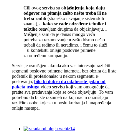
Cilj ovog servisa su
objašnjenja koja daju
odgovor na pitanja zašto nešto treba ili ne
treba raditi
(strateško usvajanje sistemskih
znanja), a
kako se rade određene tehnike i
taktike
ostavljam drugima da objašnjavaju…
Mišljenja sam da je danas mnogo veća
potreba za razumevanjem zašto bismo nešto
trebali da radimo ili neradimo, i čemu to služi
– u kontekstu onlajn poslovne primene
za određenu kompaniju.
Servis je osmišljen tako da ako vas interesuju različiti
segmenti poslovne primene interneta, bez obzira da li ste
početnik ili profesionalac u nekom segmentu e-
poslovanja,
bilo bi dobro da odaberete jedan od
paketa usluga
video servisa koji vam omogućuje da
pratite sva predavanja koja se ovde objavljuju. To vam
potrebno da bi ste razumeli na koji način razmišljaju
različite osobe koje su u poslu kreiranja i unapređenja
onlajn nastupa.