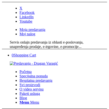
X
Facebook
LinkedIn
Youtube
Moja predavanja
Moj nalog
Servis onlajn predavanja iz oblasti e-poslovanja,
unapređenja prodaje, e-trgovine, e-promocije...
0
Shopping Cart
Početna
Specijalna ponuda
Besplatna predavanja
Svi proizvodi
O video servisu
Paketi usluga
Blog
Menu
Menu