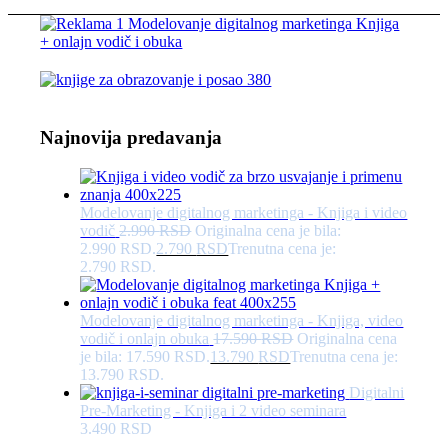
Najnovija predavanja
Modelovanje digitalnog marketinga - Knjiga i video
vodič
2.990
RSD
Originalna cena je bila:
2.990 RSD.
2.790
RSD
Trenutna cena je:
2.790 RSD.
Modelovanje digitalnog marketinga - Knjiga, video
vodič i onlajn obuka
17.590
RSD
Originalna cena
je bila: 17.590 RSD.
13.790
RSD
Trenutna cena je:
13.790 RSD.
Digitalni
Pre-Marketing - Knjiga i 2 video seminara
3.490
RSD