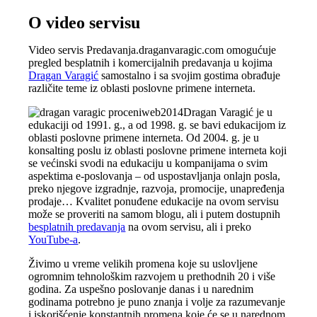
O video servisu
Video servis Predavanja.draganvaragic.com omogućuje
pregled besplatnih i komercijalnih predavanja u kojima
Dragan Varagić
samostalno i sa svojim gostima obrađuje
različite teme iz oblasti poslovne primene interneta.
Dragan Varagić je u
edukaciji od 1991. g., a od 1998. g. se bavi edukacijom iz
oblasti poslovne primene interneta. Od 2004. g. je u
konsalting poslu iz oblasti poslovne primene interneta koji
se većinski svodi na edukaciju u kompanijama o svim
aspektima e-poslovanja – od uspostavljanja onlajn posla,
preko njegove izgradnje, razvoja, promocije, unapređenja
prodaje… Kvalitet ponuđene edukacije na ovom servisu
može se proveriti na samom blogu, ali i putem dostupnih
besplatnih predavanja
na ovom servisu, ali i preko
YouTube-a
.
Živimo u vreme velikih promena koje su uslovljene
ogromnim tehnološkim razvojem u prethodnih 20 i više
godina. Za uspešno poslovanje danas i u narednim
godinama potrebno je puno znanja i volje za razumevanje
i iskorišćenje konstantnih promena koje će se u narednom