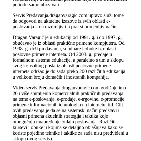
periodu samo ubrzavati.
Servis Predavanja.draganvaragic.com upravo služi tome
da odgovori na aktuelne izazove iz svih oblasti e-
poslovanja – na razumljiv i u praksi primenljiv način.
Dragan Varagić je u edukaciji od 1991. g. i do 1997. g.
obučavao je iz oblasti praktične primene kompjutera. Od
1998. g. drži predavanja, seminare i obuke iz oblasti
poslovne primene interneta. Od 2003. g. predaje u
formalnom sistemu edukacije, a paralelno s tim u sklopu
svog konsalting posla iz oblasti poslovne primene
interneta održao je do sada preko 200 različitih edukacija
u velikom broju domaćih i inostranih kompanija.
Video servis Predavanja.draganvaragic.com godišnje ima
20 i više snimljenih komercijalnih praktičnih predavanja
na teme e-poslovanja, e-prodaje, e-trgovine, e-promocije,
primene informacionih tehnologija na internetu, itd. Cilj
ovih predavanja je da se na sistemski način predstavi i
objasni primena akuelnih strategija i taktika koje
omogućuju unapređenje onlajn poslovanja. Različiti
kursevi i obuke u kojima se detaljno objašnjava kako se
koriste pojedine tehnike i taktike za sada nisu predviđeni u
sklopu ovog servisa.