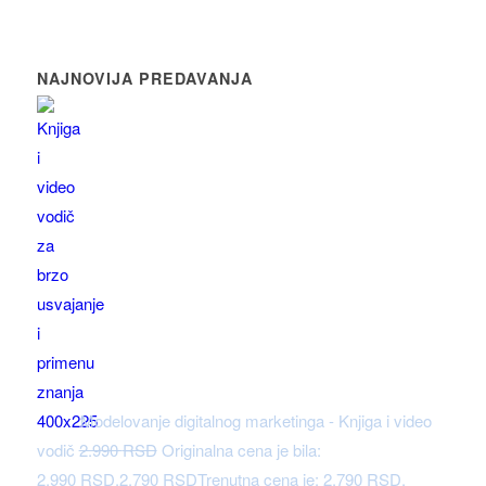
NAJNOVIJA PREDAVANJA
Modelovanje digitalnog marketinga - Knjiga i video
vodič
2.990
RSD
Originalna cena je bila:
2.990 RSD.
2.790
RSD
Trenutna cena je: 2.790 RSD.