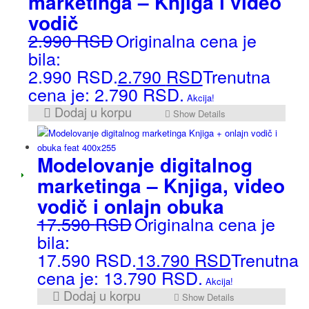
marketinga – Knjiga i video
vodič
2.990
RSD
Originalna cena je
bila:
2.990 RSD.
2.790
RSD
Trenutna
cena je: 2.790 RSD.
Akcija!
Dodaj u korpu
Show Details
Modelovanje digitalnog
marketinga – Knjiga, video
vodič i onlajn obuka
17.590
RSD
Originalna cena je
bila:
17.590 RSD.
13.790
RSD
Trenutna
cena je: 13.790 RSD.
Akcija!
Dodaj u korpu
Show Details