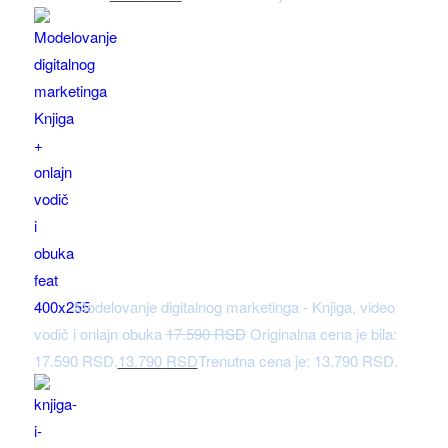
Modelovanje digitalnog marketinga - Knjiga, video
vodič i onlajn obuka
17.590
RSD
Originalna cena je bila:
17.590 RSD.
13.790
RSD
Trenutna cena je: 13.790 RSD.