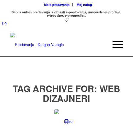
Moja predavanja
Moj nalog
Servis onlajn predavanja iz oblasti e-poslovanja, unapređenja prodaje,
e-trgovine, e-promocije...
0
TAG ARCHIVE FOR:
WEB
DIZAJNERI