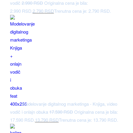
vodič
2.990
RSD
Originalna cena je bila:
2.990 RSD.
2.790
RSD
Trenutna cena je: 2.790 RSD.
Modelovanje digitalnog marketinga - Knjiga, video
vodič i onlajn obuka
17.590
RSD
Originalna cena je bila:
17.590 RSD.
13.790
RSD
Trenutna cena je: 13.790 RSD.