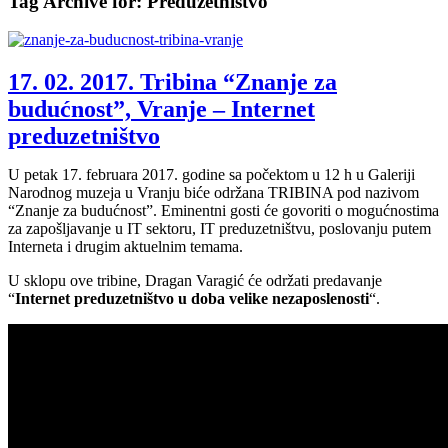
Tag Archive for:
Preduzetništvo
17. 02. 2017. Tribina “Znanje za
budućnost”, Vranje – Internet
preduzetništvo
U petak 17. februara 2017. godine sa počektom u 12 h u Galeriji
Narodnog muzeja u Vranju biće održana TRIBINA pod nazivom
“Znanje za budućnost”. Eminentni gosti će govoriti o mogućnostima
za zapošljavanje u IT sektoru, IT preduzetništvu, poslovanju putem
Interneta i drugim aktuelnim temama.
U sklopu ove tribine, Dragan Varagić će održati predavanje
“
Internet preduzetništvo u doba velike nezaposlenosti
“.