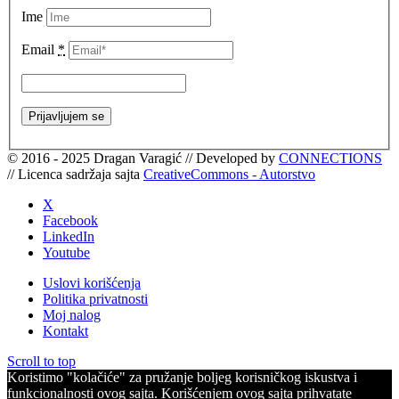
Ime
Email
*
© 2016 - 2025 Dragan Varagić // Developed by
CONNECTIONS
// Licenca sadržaja sajta
CreativeCommons - Autorstvo
X
Facebook
LinkedIn
Youtube
Uslovi korišćenja
Politika privatnosti
Moj nalog
Kontakt
Scroll to top
Koristimo "kolačiće" za pružanje boljeg korisničkog iskustva i
funkcionalnosti ovog sajta. Korišćenjem ovog sajta prihvatate