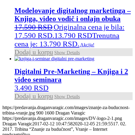
Modelovanje digitalnog marketinga –
Knjiga, video vodič i onlajn obuka
17.590
RSD
Originalna cena je bila:
17.590 RSD.
13.790
RSD
Trenutna
cena je: 13.790 RSD.
Akcija!
Dodaj u korpu
Show Details
Digitalni Pre-Marketing – Knjiga i 2
video seminara
3.490
RSD
Dodaj u korpu
Show Details
https://predavanja.draganvaragic.com/images/znanje-za-buducnost-
tribina-vranje.jpg
900
1600
Dragan Varagic
https://predavanja.draganvaragic.com/images/DV-logo-2-1.png
Dragan Varagic
2017-02-12 10:47:58
2020-12-05 21:59:55
17. 02.
2017. Tribina “Znanje za budućnost”, Vranje – Internet
preduzetništvo