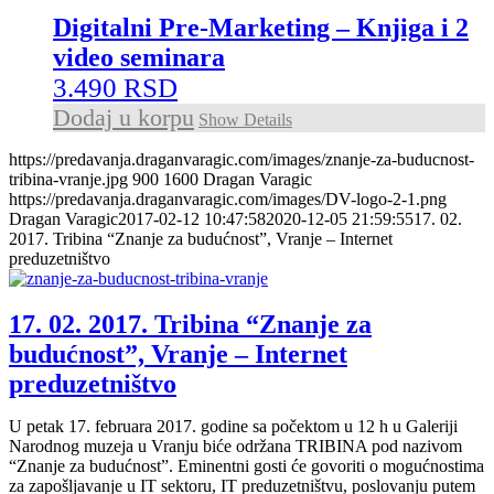
Digitalni Pre-Marketing – Knjiga i 2
video seminara
3.490
RSD
Dodaj u korpu
Show Details
https://predavanja.draganvaragic.com/images/znanje-za-buducnost-
tribina-vranje.jpg
900
1600
Dragan Varagic
https://predavanja.draganvaragic.com/images/DV-logo-2-1.png
Dragan Varagic
2017-02-12 10:47:58
2020-12-05 21:59:55
17. 02.
2017. Tribina “Znanje za budućnost”, Vranje – Internet
preduzetništvo
17. 02. 2017. Tribina “Znanje za
budućnost”, Vranje – Internet
preduzetništvo
U petak 17. februara 2017. godine sa počektom u 12 h u Galeriji
Narodnog muzeja u Vranju biće održana TRIBINA pod nazivom
“Znanje za budućnost”. Eminentni gosti će govoriti o mogućnostima
za zapošljavanje u IT sektoru, IT preduzetništvu, poslovanju putem