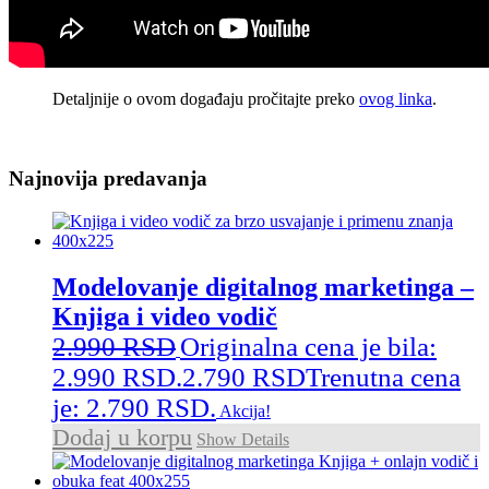
Detaljnije o ovom događaju pročitajte preko
ovog linka
.
Najnovija predavanja
Modelovanje digitalnog marketinga –
Knjiga i video vodič
2.990
RSD
Originalna cena je bila:
2.990 RSD.
2.790
RSD
Trenutna cena
je: 2.790 RSD.
Akcija!
Dodaj u korpu
Show Details