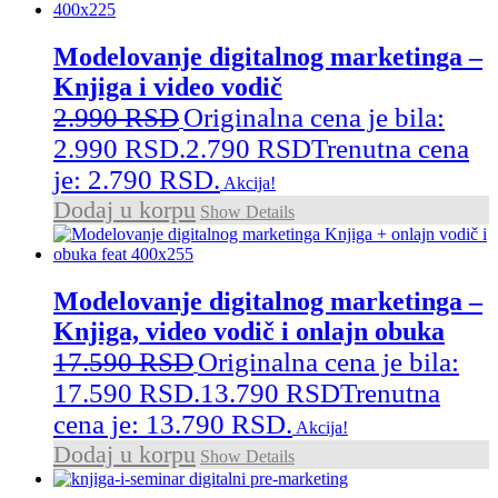
Modelovanje digitalnog marketinga –
Knjiga i video vodič
2.990
RSD
Originalna cena je bila:
2.990 RSD.
2.790
RSD
Trenutna cena
je: 2.790 RSD.
Akcija!
Dodaj u korpu
Show Details
Modelovanje digitalnog marketinga –
Knjiga, video vodič i onlajn obuka
17.590
RSD
Originalna cena je bila:
17.590 RSD.
13.790
RSD
Trenutna
cena je: 13.790 RSD.
Akcija!
Dodaj u korpu
Show Details