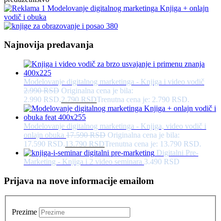
Najnovija predavanja
Modelovanje digitalnog marketinga - Knjiga i video vodič
2.990
RSD
Originalna cena je bila:
2.990 RSD.
2.790
RSD
Trenutna cena je: 2.790 RSD.
Modelovanje digitalnog marketinga - Knjiga, video vodič i
onlajn obuka
17.590
RSD
Originalna cena je bila:
17.590 RSD.
13.790
RSD
Trenutna cena je: 13.790 RSD.
Digitalni Pre-
Marketing - Knjiga i 2 video seminara
3.490
RSD
Prijava na nove informacije emailom
Prezime