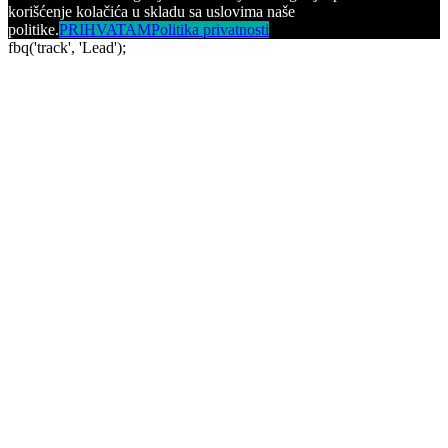
korišćenje kolačića u skladu sa uslovima naše
politike.
PRIHVATAM
Politika privatnosti
fbq('track', 'Lead');