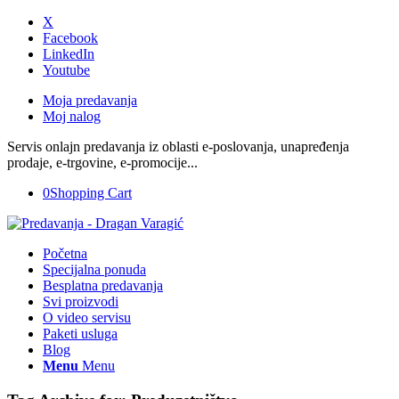
X
Facebook
LinkedIn
Youtube
Moja predavanja
Moj nalog
Servis onlajn predavanja iz oblasti e-poslovanja, unapređenja
prodaje, e-trgovine, e-promocije...
0
Shopping Cart
Početna
Specijalna ponuda
Besplatna predavanja
Svi proizvodi
O video servisu
Paketi usluga
Blog
Menu
Menu