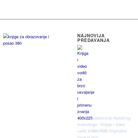
NAJNOVIJA
PREDAVANJA
Modelovanje digitalnog
marketinga - Knjiga i video
vodič
2.990
RSD
Originalna
cena je bila: