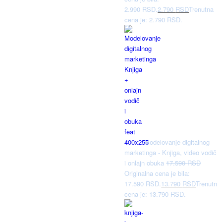
2.990 RSD.
2.790
RSD
Trenutna
cena je: 2.790 RSD.
Modelovanje digitalnog
marketinga - Knjiga, video vodič
i onlajn obuka
17.590
RSD
Originalna cena je bila:
17.590 RSD.
13.790
RSD
Trenutna
cena je: 13.790 RSD.