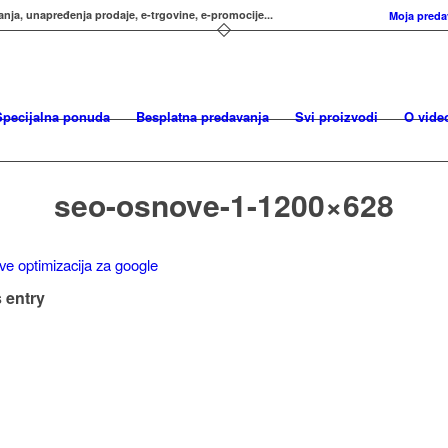
anja, unapređenja prodaje, e-trgovine, e-promocije...
Moja preda
Specijalna ponuda
Besplatna predavanja
Svi proizvodi
O vide
seo-osnove-1-1200×628
 entry