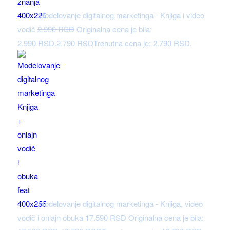
Modelovanje digitalnog marketinga - Knjiga i video
vodič
2.990
RSD
Originalna cena je bila:
2.990 RSD.
2.790
RSD
Trenutna cena je: 2.790 RSD.
Modelovanje digitalnog marketinga - Knjiga, video
vodič i onlajn obuka
17.590
RSD
Originalna cena je bila: