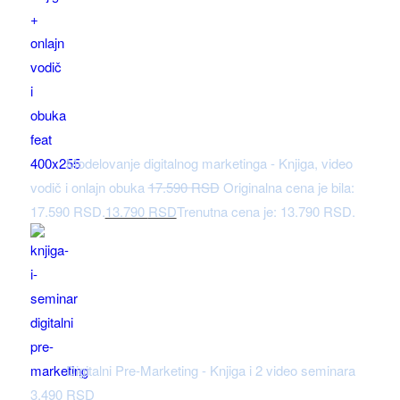
Modelovanje digitalnog marketinga - Knjiga, video
vodič i onlajn obuka
17.590
RSD
Originalna cena je bila:
17.590 RSD.
13.790
RSD
Trenutna cena je: 13.790 RSD.
Digitalni Pre-Marketing - Knjiga i 2 video seminara
3.490
RSD