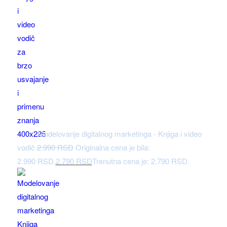
Modelovanje digitalnog marketinga - Knjiga i video
vodič
2.990
RSD
Originalna cena je bila:
2.990 RSD.
2.790
RSD
Trenutna cena je: 2.790 RSD.