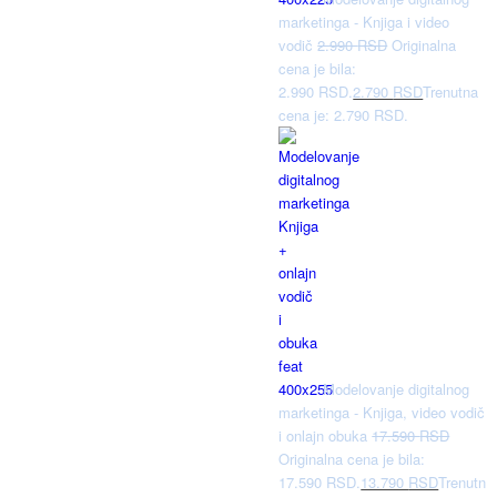
marketinga - Knjiga i video
vodič
2.990
RSD
Originalna
cena je bila:
2.990 RSD.
2.790
RSD
Trenutna
cena je: 2.790 RSD.
Modelovanje digitalnog
marketinga - Knjiga, video vodič
i onlajn obuka
17.590
RSD
Originalna cena je bila:
17.590 RSD.
13.790
RSD
Trenutna