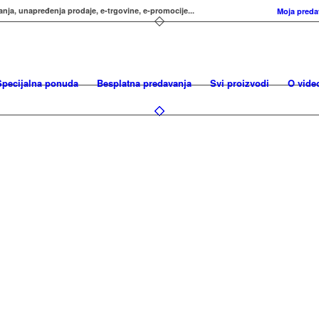
anja, unapređenja prodaje, e-trgovine, e-promocije...
Moja preda
Specijalna ponuda
Besplatna predavanja
Svi proizvodi
O vide