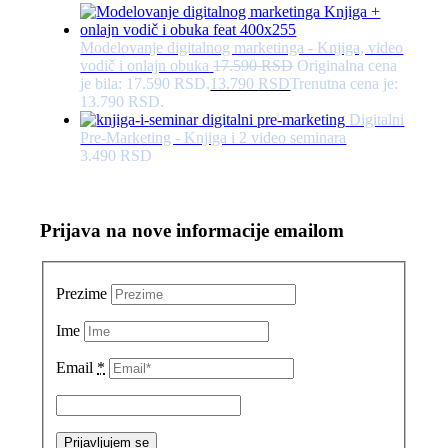
Modelovanje digitalnog marketinga - Knjiga, video
vodič i onlajn obuka
17.590
RSD
Originalna cena
je bila: 17.590 RSD.
13.790
RSD
Trenutna cena je:
13.790 RSD.
Digitalni
Pre-Marketing - Knjiga i 2 video seminara
3.490
RSD
Prijava na nove informacije emailom
Prezime
Ime
Email
*