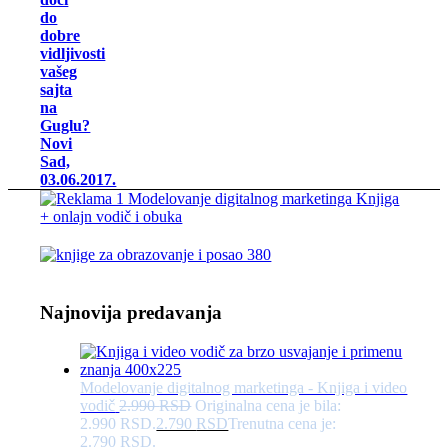
do
dobre
vidljivosti
vašeg
sajta
na
Guglu?
Novi
Sad,
03.06.2017.
Najnovija predavanja
Modelovanje digitalnog marketinga - Knjiga i video
vodič
2.990
RSD
Originalna cena je bila:
2.990 RSD.
2.790
RSD
Trenutna cena je:
2.790 RSD.