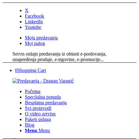
X
Facebook
LinkedIn
Youtube
Moja predavanja
Moj nalog
Servis onlajn predavanja iz oblasti e-poslovanja,
unapređenja prodaje, e-trgovine, e-promocije...
0
Shopping Cart
Početna
Specijalna ponuda
Besplatna predavanja
Svi proizvodi
O video servisu
Paketi usluga
Blog
Menu
Menu