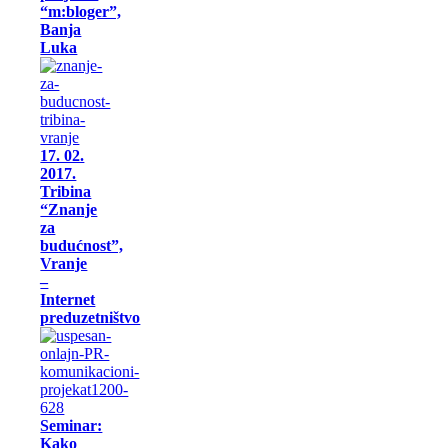
“m:bloger”,
Banja
Luka
17. 02.
2017.
Tribina
“Znanje
za
budućnost”,
Vranje
–
Internet
preduzetništvo
Seminar:
Kako