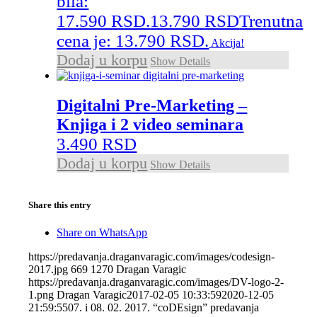
bila:
17.590 RSD.
13.790
RSD
Trenutna
cena je: 13.790 RSD.
Akcija!
Dodaj u korpu
Show Details
Digitalni Pre-Marketing –
Knjiga i 2 video seminara
3.490
RSD
Dodaj u korpu
Show Details
Share this entry
Share on WhatsApp
https://predavanja.draganvaragic.com/images/codesign-
2017.jpg
669
1270
Dragan Varagic
https://predavanja.draganvaragic.com/images/DV-logo-2-
1.png
Dragan Varagic
2017-02-05 10:33:59
2020-12-05
21:59:55
07. i 08. 02. 2017. “coDEsign” predavanja