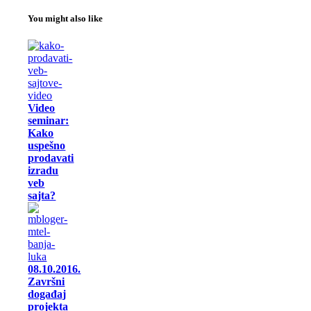
You might also like
Video
seminar:
Kako
uspešno
prodavati
izradu
veb
sajta?
08.10.2016.
Završni
događaj
projekta