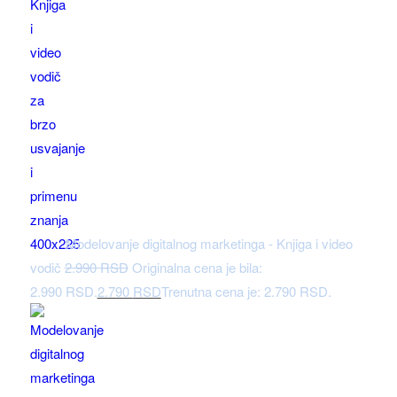
Modelovanje digitalnog marketinga - Knjiga i video
vodič
2.990
RSD
Originalna cena je bila:
2.990 RSD.
2.790
RSD
Trenutna cena je: 2.790 RSD.