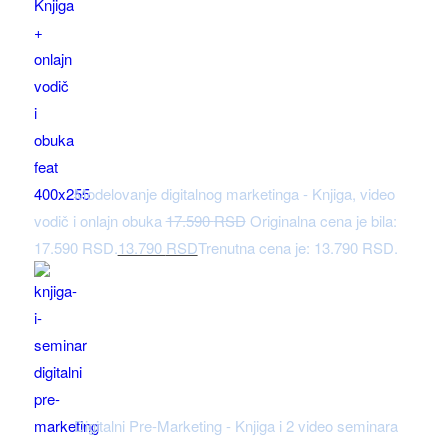
Modelovanje digitalnog marketinga - Knjiga, video
vodič i onlajn obuka
17.590
RSD
Originalna cena je bila:
17.590 RSD.
13.790
RSD
Trenutna cena je: 13.790 RSD.
Digitalni Pre-Marketing - Knjiga i 2 video seminara