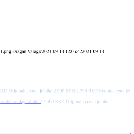
-1.png
Dragan Varagic
2021-09-13 12:05:42
2021-09-13
RSD
Originalna cena je bila: 2.990 RSD.
2.790
RSD
Trenutna cena je:
 vodič i onlajn obuka
17.590
RSD
Originalna cena je bila: