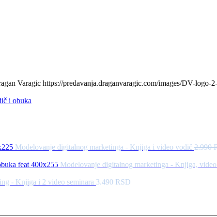
agan Varagic
https://predavanja.draganvaragic.com/images/DV-logo-2
Modelovanje digitalnog marketinga - Knjiga i video vodič
2.990
Modelovanje digitalnog marketinga - Knjiga, video
ing - Knjiga i 2 video seminara
3.490
RSD