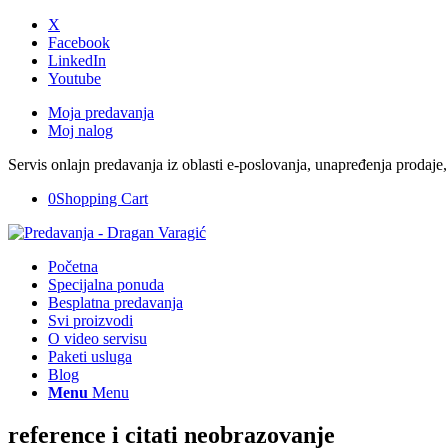
X
Facebook
LinkedIn
Youtube
Moja predavanja
Moj nalog
Servis onlajn predavanja iz oblasti e-poslovanja, unapređenja prodaje,
0
Shopping Cart
Početna
Specijalna ponuda
Besplatna predavanja
Svi proizvodi
O video servisu
Paketi usluga
Blog
Menu
Menu
reference i citati neobrazovanje