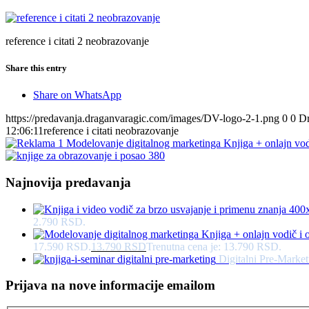
reference i citati 2 neobrazovanje
Share this entry
Share on WhatsApp
https://predavanja.draganvaragic.com/images/DV-logo-2-1.png
0
0
Dr
12:06:11
reference i citati neobrazovanje
Najnovija predavanja
2.790 RSD.
17.590 RSD.
13.790
RSD
Trenutna cena je: 13.790 RSD.
Digitalni Pre-Market
Prijava na nove informacije emailom