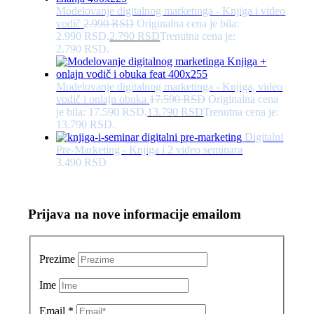
Modelovanje digitalnog marketinga - Knjiga i video
vodič
2.990
RSD
Originalna cena je bila:
2.990 RSD.
2.790
RSD
Trenutna cena je:
2.790 RSD.
Modelovanje digitalnog marketinga - Knjiga, video
vodič i onlajn obuka
17.590
RSD
Originalna cena
je bila: 17.590 RSD.
13.790
RSD
Trenutna cena je:
13.790 RSD.
Digitalni
Pre-Marketing - Knjiga i 2 video seminara
3.490
RSD
Prijava na nove informacije emailom
Prezime
Ime
Email
*