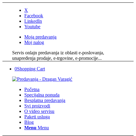
X
Facebook
LinkedIn
Youtube
Moja predavanja
Moj nalog
Servis onlajn predavanja iz oblasti e-poslovanja,
unapređenja prodaje, e-trgovine, e-promocije...
0
Shopping Cart
Početna
Specijalna ponuda
Besplatna predavanja
Svi proizvodi
O video servisu
Paketi usluga
Blog
Menu
Menu